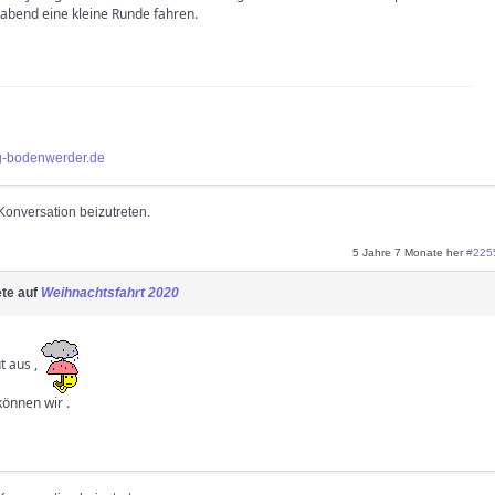
gabend eine kleine Runde fahren.
-bodenwerder.de
onversation beizutreten.
5 Jahre 7 Monate her
#225
te auf
Weihnachtsfahrt 2020
t aus ,
können wir .