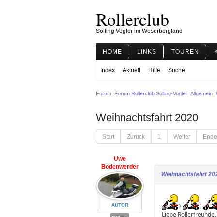
Rollerclub
Solling Vogler im Weserbergland
HOME
LINKS
TOUREN
Index
Aktuell
Hilfe
Suche
Forum
Forum Rollerclub Solling-Vogler
Allgemein
Weihnachtsfahrt 2020
Start
Zurück
1
Weiter
Ende
Uwe
Bodenwerder
Weihnachtsfahrt 20
AUTOR
Liebe Rollerfreunde