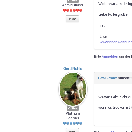
Offline
Wollen wir am Heili
Administrator
Liebe Rollergrüße
Mehr
LG
Uwe
www.ferienwohnung
Bitte
Anmelden
um der K
Gerd Rühle
Gerd Rühle
antworte
Wetter sieht nicht gu
wenn es trocken ist 
Offline
Platinum
Boarder
Mehr