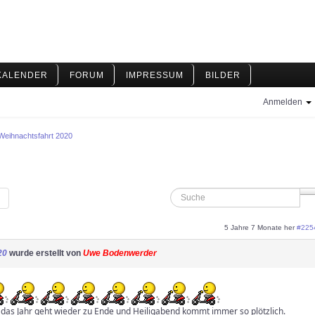
KALENDER
FORUM
IMPRESSUM
BILDER
Anmelden
Weihnachtsfahrt 2020
5 Jahre 7 Monate her
#225
20
wurde erstellt von
Uwe Bodenwerder
, das Jahr geht wieder zu Ende und Heiligabend kommt immer so plötzlich.